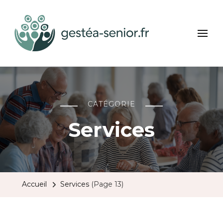
Gestea Senior
Bien-être et services seniors
CATÉGORIE
Services
Accueil
Services
(Page 13)