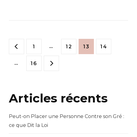
Pagination
Page
…
Page
Page
Page
1
12
13
14
des
…
Page
16
publications
Articles récents
Peut-on Placer une Personne Contre son Gré :
ce que Dit la Loi