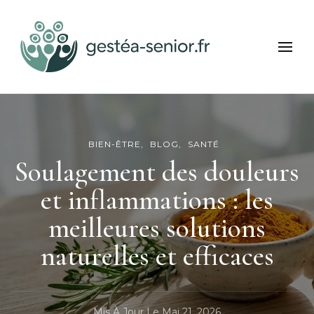
Gestea Senior
Bien-être et services seniors
BIEN-ÊTRE
BLOG
SANTÉ
Soulagement des douleurs
et inflammations : les
meilleures solutions
naturelles et efficaces
Mis À Jour Le
Mai 21, 2026