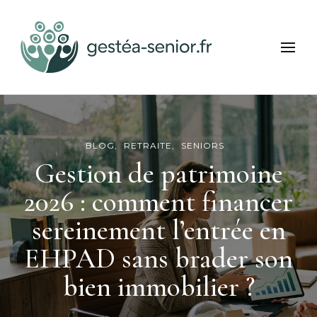
Gestea Senior
Bien-être et services seniors
BLOG
RETRAITE
SENIORS
Gestion de patrimoine
2026 : comment financer
sereinement l’entrée en
EHPAD sans brader son
bien immobilier ?