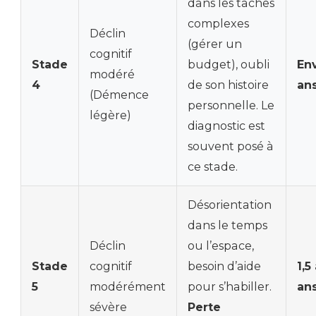
dans les tâches
complexes
Déclin
(gérer un
cognitif
Stade
budget), oubli
Env
modéré
4
de son histoire
an
(Démence
personnelle. Le
légère)
diagnostic est
souvent posé à
ce stade.
Désorientation
dans le temps
Déclin
ou l’espace,
Stade
cognitif
besoin d’aide
1,5
5
modérément
pour s’habiller.
an
sévère
Perte