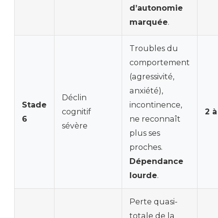
d’autonomie
marquée
.
Troubles du
comportement
(agressivité,
anxiété),
Déclin
Stade
incontinence,
cognitif
2 à
6
ne reconnaît
sévère
plus ses
proches.
Dépendance
lourde
.
Perte quasi-
totale de la