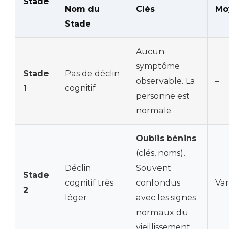
Stade
Nom du
Clés
Mo
Stade
Aucun
symptôme
Stade
Pas de déclin
observable. La
–
1
cognitif
personne est
normale.
Oublis bénins
(clés, noms).
Déclin
Souvent
Stade
cognitif très
confondus
Var
2
léger
avec les signes
normaux du
vieillissement.