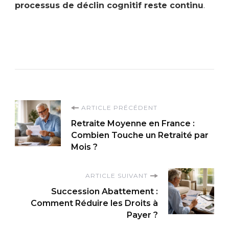
processus de déclin cognitif reste continu
.
Navigation
ARTICLE PRÉCÉDENT
Retraite Moyenne en France :
d'article
Combien Touche un Retraité par
Mois ?
ARTICLE SUIVANT
Succession Abattement :
Comment Réduire les Droits à
Payer ?