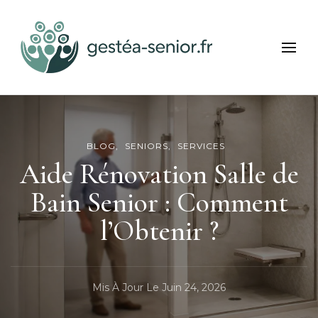
Gestea Senior
Bien-être et services seniors
BLOG
SENIORS
SERVICES
Aide Rénovation Salle de
Bain Senior : Comment
l’Obtenir ?
Mis À Jour Le
Juin 24, 2026