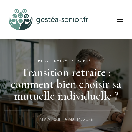
Gestea Senior
Bien-être et services seniors
BLOG
RETRAITE
SANTÉ
Transition retraite :
comment bien choisir sa
mutuelle individuelle ?
Mis À Jour Le
Mai 14, 2026