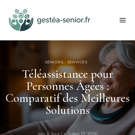
Gestea Senior
Bien-être et services seniors
SENIORS
SERVICES
Téléassistance pour
Personnes Âgées :
Comparatif des Meilleures
Solutions
Mis À Jour Le
Juillet 17, 2026