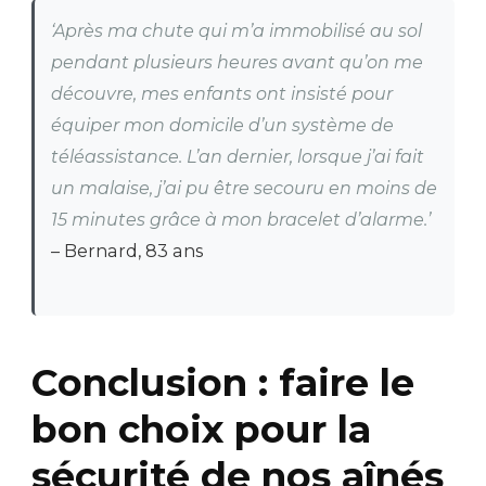
‘Après ma chute qui m’a immobilisé au sol
pendant plusieurs heures avant qu’on me
découvre, mes enfants ont insisté pour
équiper mon domicile d’un système de
téléassistance. L’an dernier, lorsque j’ai fait
un malaise, j’ai pu être secouru en moins de
15 minutes grâce à mon bracelet d’alarme.’
– Bernard, 83 ans
Conclusion : faire le
bon choix pour la
sécurité de nos aînés