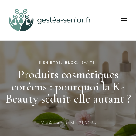
Gestea Senior
Bien-être et services seniors
BIEN-ÊTRE
BLOG
SANTÉ
Produits cosmétiques
coréens : pourquoi la K-
Beauty séduit-elle autant ?
Mis À Jour Le
Mai 21, 2026