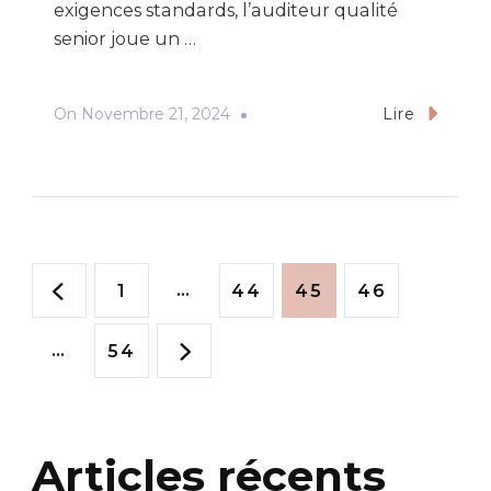
exigences standards, l’auditeur qualité
senior joue un …
On
Novembre 21, 2024
Lire
Pagination
Page
…
Page
Page
Page
1
44
45
46
des
…
Page
54
publications
Articles récents