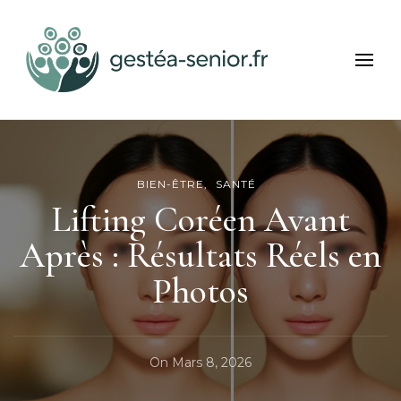
Gestea Senior
Bien-être et services seniors
BIEN-ÊTRE
SANTÉ
Lifting Coréen Avant
Après : Résultats Réels en
Photos
On
Mars 8, 2026