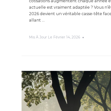
cotisations augmentent chaque année e
actuelle est vraiment adaptée ? Vous n’êt
2026 devient un véritable casse-tête face 
allant …
Mis À Jour Le
Février 14, 2026