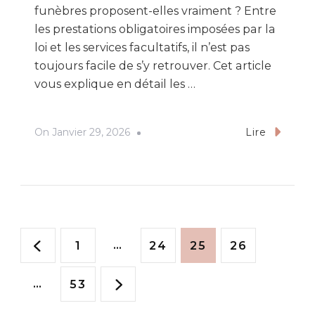
funèbres proposent-elles vraiment ? Entre
les prestations obligatoires imposées par la
loi et les services facultatifs, il n’est pas
toujours facile de s’y retrouver. Cet article
vous explique en détail les …
On
Janvier 29, 2026
Lire
Pagination
Page
…
Page
Page
Page
1
24
25
26
des
…
Page
53
publications